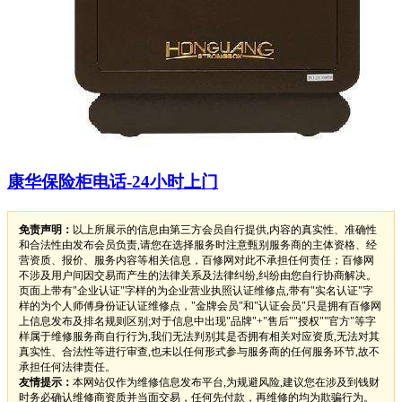
康华保险柜电话-24小时上门
免责声明：
以上所展示的信息由第三方会员自行提供,内容的真实性、准确性
和合法性由发布会员负责,请您在选择服务时注意甄别服务商的主体资格、经
营资质、报价、服务内容等相关信息，百修网对此不承担任何责任；百修网
不涉及用户间因交易而产生的法律关系及法律纠纷,纠纷由您自行协商解决。
页面上带有"企业认证"字样的为企业营业执照认证维修点,带有"实名认证"字
样的为个人师傅身份证认证维修点，"金牌会员"和"认证会员"只是拥有百修网
上信息发布及排名规则区别;对于信息中出现"品牌"+"售后""授权""官方"等字
样属于维修服务商自行行为,我们无法判别其是否拥有相关对应资质,无法对其
真实性、合法性等进行审查,也未以任何形式参与服务商的任何服务环节,故不
承担任何法律责任。
友情提示：
本网站仅作为维修信息发布平台,为规避风险,建议您在涉及到钱财
时务必确认维修商资质并当面交易，任何先付款，再维修的均为欺骗行为。