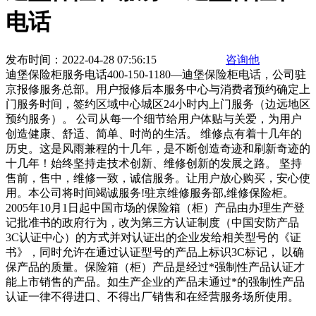
电话
发布时间：2022-04-28 07:56:15
咨询他
迪堡保险柜服务电话400-150-1180—迪堡保险柜电话，公司驻
京报修服务总部。用户报修后本服务中心与消费者预约确定上
门服务时间，签约区域中心城区24小时内上门服务（边远地区
预约服务）。 公司从每一个细节给用户体贴与关爱，为用户
创造健康、舒适、简单、时尚的生活。 维修点有着十几年的
历史。这是风雨兼程的十几年，是不断创造奇迹和刷新奇迹的
十几年！始终坚持走技术创新、维修创新的发展之路。 坚持
售前，售中，维修一致，诚信服务。让用户放心购买，安心使
用。本公司将时间竭诚服务!驻京维修服务部,维修保险柜。
2005年10月1日起中国市场的保险箱（柜）产品由办理生产登
记批准书的政府行为，改为第三方认证制度（中国安防产品
3C认证中心）的方式并对认证出的企业发给相关型号的《证
书》，同时允许在通过认证型号的产品上标识3C标记， 以确
保产品的质量。保险箱（柜）产品是经过*强制性产品认证才
能上市销售的产品。如生产企业的产品未通过*的强制性产品
认证一律不得进口、不得出厂销售和在经营服务场所使用。