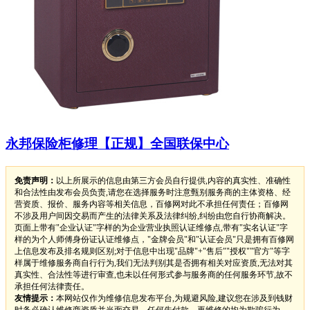
永邦保险柜修理【正规】全国联保中心
免责声明：
以上所展示的信息由第三方会员自行提供,内容的真实性、准确性
和合法性由发布会员负责,请您在选择服务时注意甄别服务商的主体资格、经
营资质、报价、服务内容等相关信息，百修网对此不承担任何责任；百修网
不涉及用户间因交易而产生的法律关系及法律纠纷,纠纷由您自行协商解决。
页面上带有"企业认证"字样的为企业营业执照认证维修点,带有"实名认证"字
样的为个人师傅身份证认证维修点，"金牌会员"和"认证会员"只是拥有百修网
上信息发布及排名规则区别;对于信息中出现"品牌"+"售后""授权""官方"等字
样属于维修服务商自行行为,我们无法判别其是否拥有相关对应资质,无法对其
真实性、合法性等进行审查,也未以任何形式参与服务商的任何服务环节,故不
承担任何法律责任。
友情提示：
本网站仅作为维修信息发布平台,为规避风险,建议您在涉及到钱财
时务必确认维修商资质并当面交易，任何先付款，再维修的均为欺骗行为。