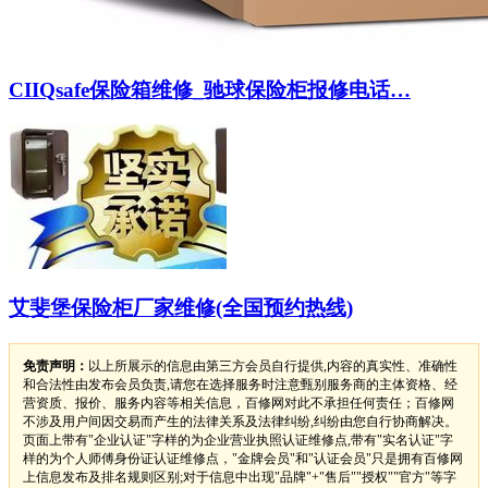
CIIQsafe保险箱维修_驰球保险柜报修电话…
艾斐堡保险柜厂家维修(全国预约热线)
免责声明：
以上所展示的信息由第三方会员自行提供,内容的真实性、准确性
和合法性由发布会员负责,请您在选择服务时注意甄别服务商的主体资格、经
营资质、报价、服务内容等相关信息，百修网对此不承担任何责任；百修网
不涉及用户间因交易而产生的法律关系及法律纠纷,纠纷由您自行协商解决。
页面上带有"企业认证"字样的为企业营业执照认证维修点,带有"实名认证"字
样的为个人师傅身份证认证维修点，"金牌会员"和"认证会员"只是拥有百修网
上信息发布及排名规则区别;对于信息中出现"品牌"+"售后""授权""官方"等字