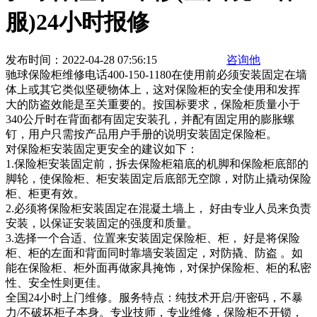
服)24小时报修
发布时间：2022-04-28 07:56:15
咨询他
驰球保险柜维修电话400-150-1180在使用前必须安装固定在墙
体上或其它类似坚硬物体上，这对保险柜的安全使用和发挥
大的防盗效能是至关重要的。按国标要求，保险柜质量小于
340公斤时在背面都有固定安装孔，并配有固定用的膨胀螺
钉，用户只需按产品用户手册的说明安装固定保险柜。
对保险柜安装固定更安全的建议如下：
1.保险柜安装固定前，拆去保险柜箱底的机脚和保险柜底部的
脚轮，使保险柜、柜安装固定后底部无空隙，对防止撬动保险
柜、柜更有效。
2.必须将保险柜安装固定在混凝土墙上， 好由专业人员来负责
安装，以保证安装固定的强度和质量。
3.选择一个合适、位置来安装固定保险柜、柜， 好是将保险
柜、柜的左面和背面同时靠墙安装固定，对防撬、防盗 。如
能在保险柜、柜外面再做家具掩饰，对保护保险柜、柜的私密
性、安全性则更佳。
全国24小时上门维修。服务特点：纯技术开启/开密码，不暴
力/不破坏柜子本身。专业技师，专业维修，保险柜不开锁，